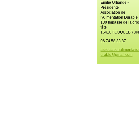
Emilie Orliange -
Présidente
Association de
l'Alimentation Durable
130 Impasse de la gro
tête
16410 FOUQUEBRU
06 74 58 33 87
associat
ionalime
ntati
urable@g
mail.com