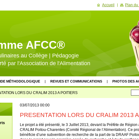
Accueil
Plan du 
amme AFCC®
ulinaires au Collège | Pédagogie
rté par l'Association de l'Alimentation
IDE MÉTHODOLOGIQUE
REVUES ET COMMUNICATIONS
PHOTOS DES A
GROUPE DE PILOTAGE
DÉVELOPPEMENT ET DIFFUSION
ÉVALUAT
TATION LORS DU CRALIM 2013 A POITIERS
NCIERS
SOUTIEN INSTITUTIONNEL
VALEURS DU PROJET
DOCUMEN
03/07/2013 00:00
SATION
SITES PARTENAIRES
ACTUALITÉS ET VEILLE
CALENDRIER 
PRESENTATION LORS DU CRALIM 2013 A
ÈNEMENTS
NEWSLETTER
LIVRE D'OR
FAQ
rts
Le projet a été présenté, le 3 Juillet 2013, devant la Préfète de Région 
CRALIM Poitou-Charentes (Comité Régional de l’Alimentation). Ce proj
bénéficie d’une subvention de recherche de la part de la DRAAF Poito