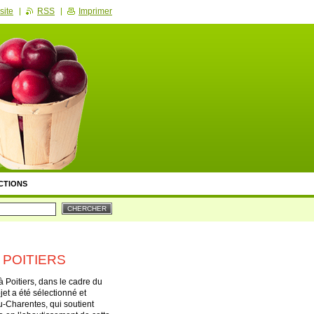
site
RSS
Imprimer
CTIONS
ION & RECHERCHE
TS DE PRÉSENTATION
DES ATELIERS
 POITIERS
à Poitiers, dans le cadre du
et a été sélectionné et
u-Charentes, qui soutient