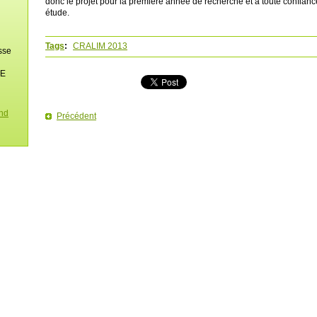
donc le projet pour la première année de recherche et à toute confianc
étude.
Tags
:
CRALIM 2013
sse
NE
ond
Précédent