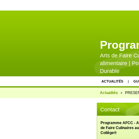
Progr
Arts de Faire C
alimentaire | Po
Durable
ACTUALITÉS
GU
CONTACTEZ-NOUS
Actualités
PRESEN
PARTENAIRES FINA
Contact
PRESSE ET VALORI
CALENDRIER D'ÉV
Programme AFCC - A
de Faire Culinaires au
Collège®