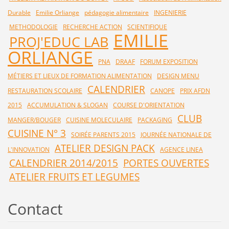
Durable
Emilie Orliange
pédagogie alimentaire
INGENIERIE
METHODOLOGIE
RECHERCHE ACTION
SCIENTIFIQUE
EMILIE
PROJ'EDUC LAB
ORLIANGE
PNA
DRAAF
FORUM EXPOSITION
MÉTIERS ET LIEUX DE FORMATION ALIMENTATION
DESIGN MENU
CALENDRIER
RESTAURATION SCOLAIRE
CANOPE
PRIX AFDN
2015
ACCUMULATION & SLOGAN
COURSE D'ORIENTATION
CLUB
MANGER/BOUGER
CUISINE MOLECULAIRE
PACKAGING
CUISINE N° 3
SOIRÉE PARENTS 2015
JOURNÉE NATIONALE DE
ATELIER DESIGN PACK
L'INNOVATION
AGENCE LINEA
CALENDRIER 2014/2015
PORTES OUVERTES
ATELIER FRUITS ET LEGUMES
Contact