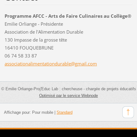
Programme AFCC - Arts de Faire Culinaires au Collège®
Emilie Orliange - Présidente
Association de l'Alimentation Durable
130 Impasse de la grosse tête
16410 FOUQUEBRUNE
06 74 58 33 87
associat
ionalime
ntationd
urable@g
mail.com
© Emilie Orliange-Proj'Educ Lab : chercheuse - chargée de projets éducatifs
Optimisé par le service Webnode
Affichage pour:
Pour mobile
|
Standard