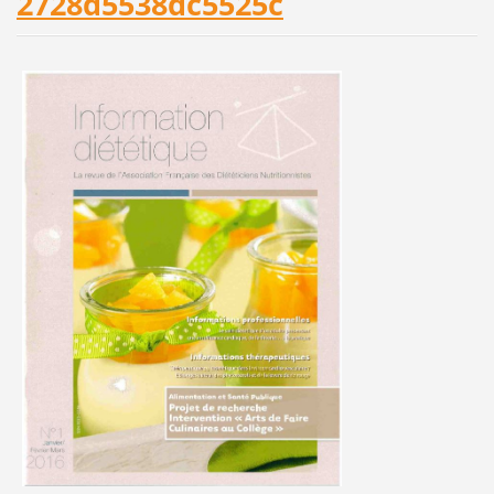
2728d5538dc5525c