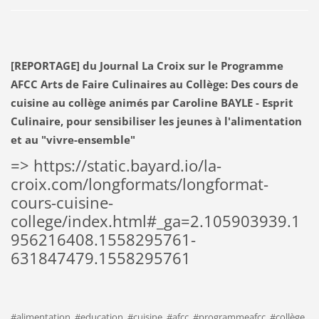
[REPORTAGE] du Journal La Croix sur le Programme
AFCC Arts de Faire Culinaires au Collège: Des cours de
cuisine au collège animés par Caroline BAYLE - Esprit
Culinaire, pour sensibiliser les jeunes à l'alimentation
et au "vivre-ensemble"
=> https://static.bayard.io/la-
croix.com/longformats/longformat-
cours-cuisine-
college/index.html#_ga=2.105903939.1
956216408.1558295761-
631847479.1558295761
#alimentation, #education, #cuisine, #afcc, #programmeafcc, #collège,