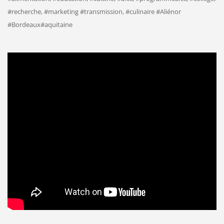
#recherche, #marketing #transmission, #culinaire #Aliénor
#Bordeaux#aquitaine