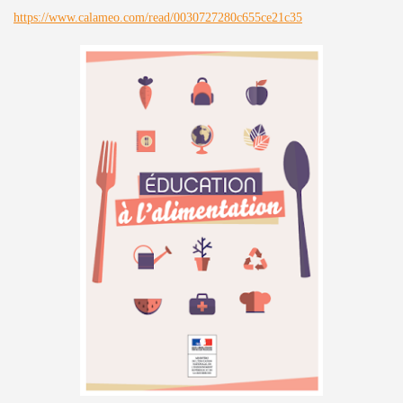
https://www.calameo.com/read/0030727280c655ce21c35