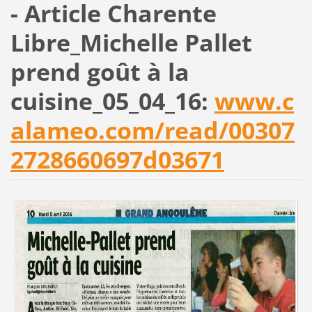
- Article Charente
Libre_Michelle Pallet
prend goût à la
cuisine_05_04_16:
www.c
alameo.com/read/00307
2728660697d03671